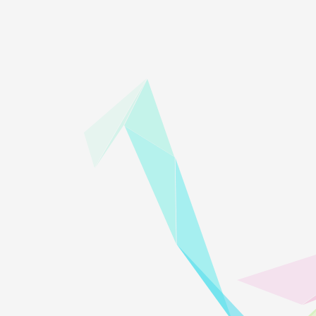
tipass 它还提供一个命令行界面来管理你的Linux实例，非常的方便、易操
s 安装在官方网站：https://multipass.run/install 选择对应该的系统版
multipass version Multipass使用创建Ubuntu虚拟机首先查看
$ multipass find 运行成功后，可以看到下面的这些镜像列表，包
ft:core18 20201111 Snapcraft
for Core 20 core core16
 20200812 Ubuntu Mosquitto Appliance
ppliance:openhab 20200812
liance:plexmediaserver 20200812 Ubuntu Plex Media
建一个容器$ multipass launch --name dg Launched: dg 然后下载最新版的
我们就可以直接使用了。$ multipass exec dg -- lsb_release -d Description:
完成后，查看虚拟机列表。Name
，对应的 IP 地址是：192.168.24.5 。查看虚拟机信息通过命令你可
nfo --all Name: dg State: Running IPv4: 192.168.24.5