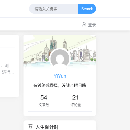
Search
登录
习、测
，运行程
YiYun
出其他种
拟系统慢
有钱终成眷属，没钱亲眼目睹
ware
54
21
介绍一款
文章数
评论量
款非常轻量
pass
是不同的虚
人生倒计时
统的程序