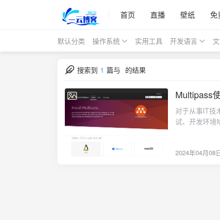
首页
直播
壁纸
免
默认分类
操作系统
实用工具
开发语言
文
搜索到
1
篇与
的结果
Multipas
2024-04-08
对于从事IT技
试、开发环境
序更加方便快
类的操作系统
2024年04月08
得多。VMwa
使用起来相对
VMware，
好用、轻量级的虚
级的虚拟机命令管
是由 Ubunt
拟化技术，可以