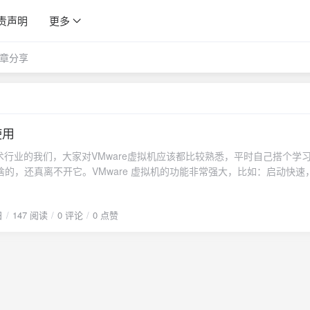
责声明
更多
章分享
s使用
术行业的我们，大家对VMware虚拟机应该都比较熟悉，平时自己搭个学
啥的，还真离不开它。VMware 虚拟机的功能非常强大，比如：启动快速
捷；虚拟系统只能模拟和现有操作系统相同的环境，而虚拟机则可以模拟
；而且虚拟机需要模拟底层的硬件指令，所以在应用程序运行速度上比虚
日
147 阅读
0 评论
0 点赞
re 虚拟机确实是真的好用，但是它是收费的，而且费用还不便宜；再者，VM
麻烦，对于新手来说，不是很友好，我刚刚接触虚拟机的时候，就是用的
被挖了不少坑，从心理上对VMware的使用感受就一直不太好；今天再大家
拟机产品 Multipass（免费开源）。Multipass 简介Multipass是一
理工具，它支持 Linux、Windows 和 macO S等多平台运行环境。Multi
u 运营公司 Canonical 所推出的开源项目。在不同的操作系统上，使用的
使用最小的资源开销来快速创建你所需要的虚拟机。对于使用 Linux系