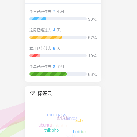
作与管
7
今日已经过去
小时
本下载即可：
30%
4
这周已经过去
天
57%
6
本月已经过去
天
19%
8
今年已经过去
个月
66%
标签云
以查看当前
multipass
Centos
虚拟机
adb
thinkphp
ubuntu
linux
thikphp
html
web