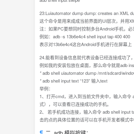
23:Luiautomator dump dump: creates an XML dum
这个命令是用来成成当前界面的UI层次，并用X
注：如果PC要想同时控制多台Android手机，必须
例如：adb -s 13b6e4c4 shell input tap 400 400
表示对13b6e4c4这台Android手机进行在屏
24.能看到设备信息就代表设备已经连接成功了，接下来的
例如我的安装包放在桌面，那么命令就是adb install C:\
*
adb shell uiautomator dump /mnt/sdc
*
adb shell input text “123” 输入text
举例：
1、打开cmd，进入到当前文件夹中，输入命令 ad
式），可以查看已连接成功的手机。
2、 若手机成功连接，输入命令 adb shell inp
击的点的具体位置的话可以在手机开发者模式中
二. adb 模拟按键：