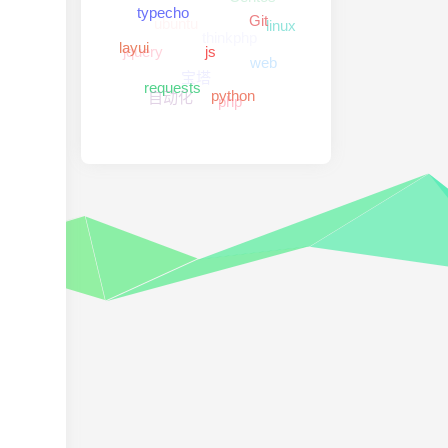
ubuntu
typecho
linux
Git
thinkphp
jquery
layui
web
js
宝塔
requests
自动化
python
php