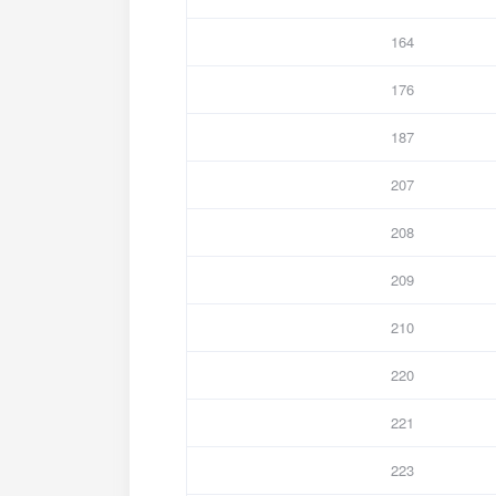
164
176
187
207
208
209
210
220
221
223