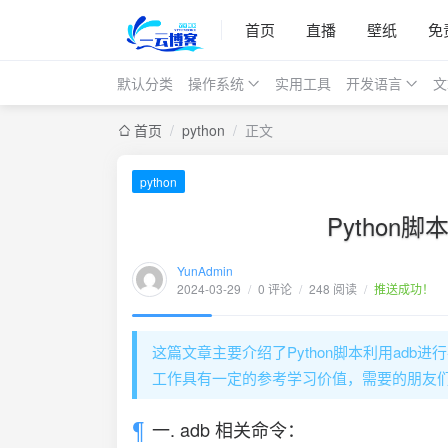
首页
直播
壁纸
免
默认分类
操作系统
实用工具
开发语言
文
首页
/
python
/
正文
python
Python
YunAdmin
2024-03-29
/
0 评论
/
248 阅读
/
推送成功！
这篇文章主要介绍了Python脚本利用ad
工作具有一定的参考学习价值，需要的朋友
一. adb 相关命令：